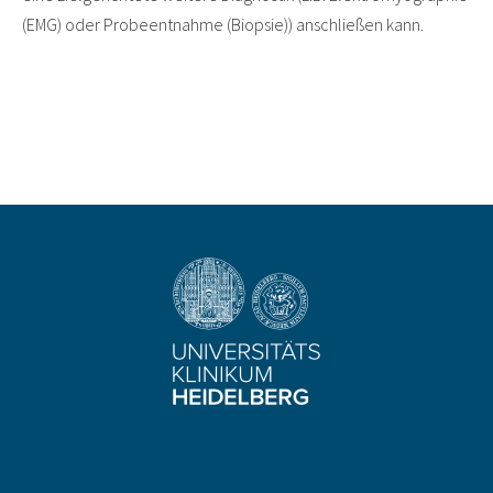
(EMG) oder Probeentnahme (Biopsie)) anschließen kann.